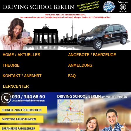
HOME / AKTUELLES
ANGEBOTE / FAHRZEUGE
THEORIE
ANMELDUNG
KONTAKT / ANFAHRT
FAQ
LERNCENTER