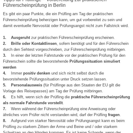
Führerscheinprüfung in Berlin
Es gibt ein paar Punkte, die ein Prüfling am Tag der praktischen
Führerscheinprüfung beherzigen kann, um gut vorbereitet zu sein und
damit eventuelle Nervosität oder Prüfungsangst nicht zum Fallstrick wird.
1.
Ausgeruht
zur praktischen Führerscheinprüfung erscheinen.
2.
Brille oder Kontaktlinsen
, sofern benötigt und für den Führerschein
durch den Sehtest vorgeschrieben, zur Führerscheinprüfung mitbringen.
3.
In einer der letzten Fahrstunde vor der praktischen Prüfung für den
Führerschein sollte die bevorstehende
Prüfungssituation simuliert
werden
4.
Immer
positiv denken
und sich nicht selbst durch die
bevorstehende Prüfungssituation unter Druck setzen lassen.
5.
Personalausweis
(für Prüflinge aus den Staaten der EU gilt die
Vorlage des Reisepasses) am Tag der Prüfung mitbringen.
6.
Es hilft, wenn sich der Prüfling die
praktische Führerscheinprüfung
als normale Fahrstunde vorstellt
.
7.
Wenn während der Führerscheinprüfung eine Anweisung oder
ähnliches vom Prüfer nicht verstanden wird, darf der Prüfling
fragen
.
8.
Aufgrund von starker Nervosität oder Prüfungsangst kann es beim
Prüfling zu starkem Zittern der Arme und Beine und / oder starkem
Schwitzen an den Händen kommen. Es ist keine Schande, wenn der