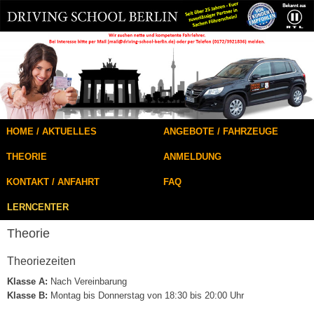
HOME / AKTUELLES
ANGEBOTE / FAHRZEUGE
THEORIE
ANMELDUNG
KONTAKT / ANFAHRT
FAQ
LERNCENTER
Theorie
Theoriezeiten
Klasse A:
Nach Vereinbarung
Klasse B:
Montag bis Donnerstag von 18:30 bis 20:00 Uhr